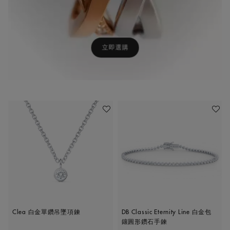
立即選購
加入喜愛清單
加入喜
Clea 白金單鑽吊墜項鍊
DB Classic Eternity Line 白金包
鑲圓形鑽石手鍊