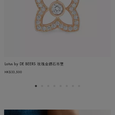
Lotus by DE BEERS 玫瑰金鑽石吊墜
HK$33,500
Go to slide 1
Go to slide 2
Go to slide 3
Go to slide 4
Go to slide 5
Go to slide 6
Go to slide 7
Go to slide 8