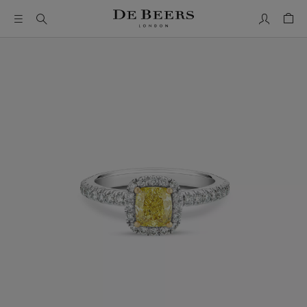
我的帳號
購物
這是一個帶有一張大圖像和下面的縮圖軌道的輪播。使用 Ta