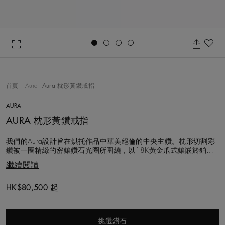
Go to slide 1
Go to slide 2
Go to slide 3
Go to slide 4
加
首頁
Aura
Aura 枕形黃鑽戒指
AURA
AURA 枕形黃鑽戒指
我們的Aura設計旨在烘托作品中華美絕倫的中央主鑽。枕形切割彩
鑽被一圈精緻的密鑲鑽石光圈所圍繞，以18K黃金爪式鑲嵌於鉑金
戒指上，戒指以手工匠心打造，確保鑽石光圈完美環抱中央主鑽的
繼續閱讀
線條，彰顯主鑽的火光、生命力與亮光。 黃鑽獨具個性，充滿活力
的色調扣人心弦。De Beers運用超過130年的鑽石專業，悉心甄選
出最獨特的單鑽。在這
HK$80,500 起
Original price
挑選鑽石