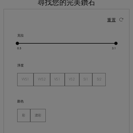
尋找您的完美鑽石
26 個結果
啟動這些部件將導致頁面上的內容更新。
重置
克拉
淨度
VVS1
VVS2
VS1
VS2
SI1
SI2
未選
未選
未選
未選
未選
未選
顏色
未選
彩
濃彩
未選