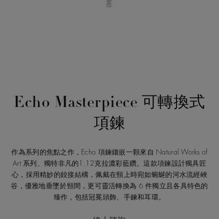
Echo Masterpiece 可轉換式
項鍊
作為系列的焦點之作，Echo 項鍊鑲嵌一顆來自 Natural Works of
Art 系列、獨特非凡的1.12克拉濃彩藍鑽。這款項鍊設計獨具匠
心，採用精妙的鉸接結構，佩戴在頸上時宛如蜿蜒的河水流經峽
谷，優雅地垂墜於頸間，更可靈活轉換為 6 件獨立且各具特色的
臻作，包括冠冕頭飾、手鍊和耳環。