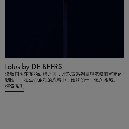
Lotus by DE BEERS
T
互
汲取同名蓮花的結構之美，此珠寶系列展現沉穩而堅定的
T
能
韌性——在生命旅程的流轉中，始終如一、恆久相隨。
探索系列