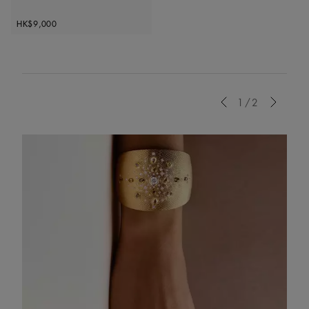
Original price
HK$9,000
Previous
1/2
Next