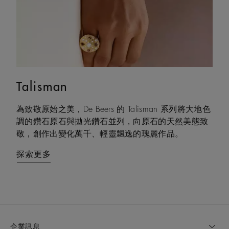
Talisman
Lotus by DE BEERS
為致敬原始之美，De Beers 的 Talisman 系列將大地色
以蓮花本身的結構之美為靈感，Lotus by DE BEERS 展
調的鑽石原石與拋光鑽石並列，向原石的天然美態致
現沉穩而堅定的韌性——在生命旅程的不斷變化中，
敬，創作出變化萬千、輕靈飄逸的瑰麗作品。
始終如一、恆久相伴。
探索更多
探索更多
企業訊息