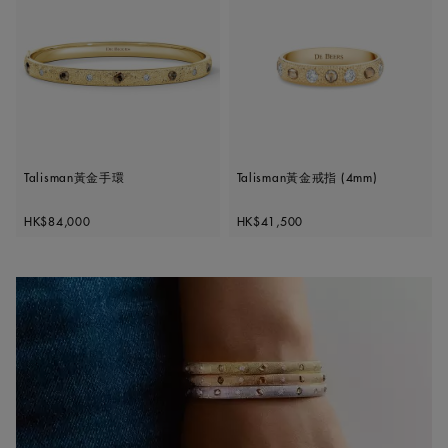
Talisman黃金手環
Talisman黃金戒指 (4mm)
Original price
Original price
HK$84,000
HK$41,500