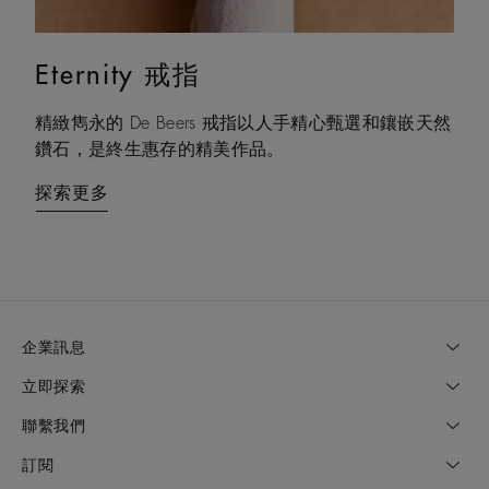
Eternity 戒指
情侶對戒
精緻雋永的 De Beers 戒指以人手精心甄選和鑲嵌天然
De Beers 結婚對戒和情侶對戒是表達無盡愛意的美好
鑽石，是終生惠存的精美作品。
方式，禮讚您與摯愛的真切承諾。
探索更多
探索更多
企業訊息
立即探索
聯繫我們
訂閱