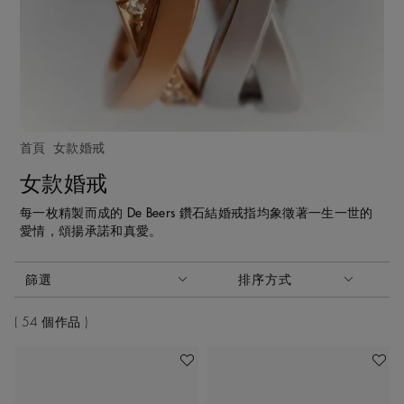
首頁
女款婚戒
女款婚戒
每一枚精製而成的 De Beers 鑽石結婚戒指均象徵著一生一世的
愛情，頌揚承諾和真愛。
啟動這些部件將導致頁面上的內容更新。
篩選
排序方式
排序方式
54 個作品
加入喜愛清單
加入喜