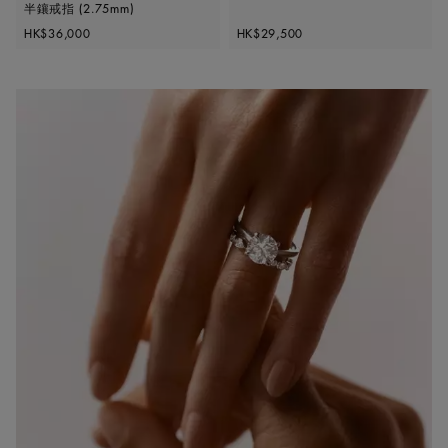
半鑲戒指 (2.75mm)
Original price
Original price
HK$36,000
HK$29,500