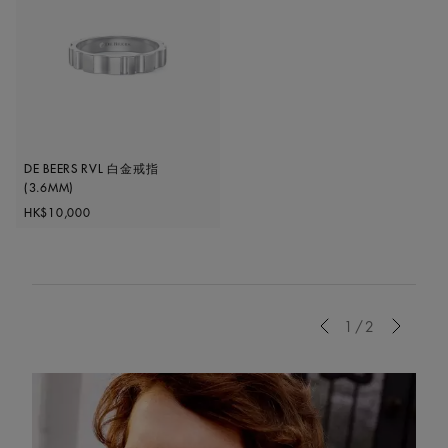
DE BEERS RVL 白金戒指
(3.6MM)
Original price
HK$10,000
Previous
1/2
Next