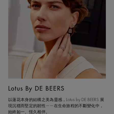
Lotus By DE BEERS
Talisman
以蓮花本身的結構之美為靈感，Lotus by DE BEERS 展
Talisman 系列巧妙融合鑽石原石與拋光鑽石的獨特感
現沉穩而堅定的韌性——在生命旅程的不斷變化中，
官互動，體現了大地令人著迷的力量，成為代表守護
始終如一、恆久相伴。
和雙重能量的現代象徵。