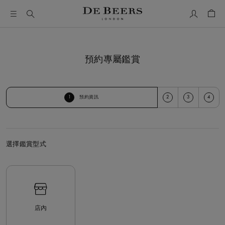
我的帳號
購物
預約專屬鑑賞
1
2
3
4
預約資訊
選擇鑑賞型式
選擇鑑賞型式
店內