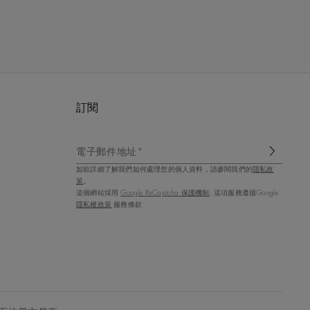
訂閱
電子郵件地址*
如欲詳細了解我們如何處理您的個人資料，請參閱我們的
隱私政
策
。
這個網站採用
Google ReCaptcha 保護機制
, 這項服務遵循Google
隱私權政策
服務條款