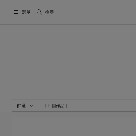
選單
搜尋
啟動這些部件將導致頁面上的內容更新。
篩選
1 個作品