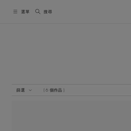
選單
搜尋
啟動這些部件將導致頁面上的內容更新。
篩選
6 個作品