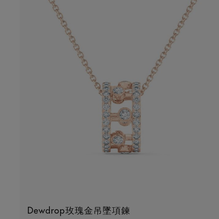
Dewdrop玫瑰金吊墜項鍊