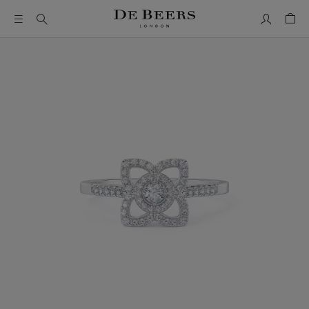
我的帳號
購物
這是一個帶有一張大圖像和下面的縮圖軌道的輪播。使用 Ta