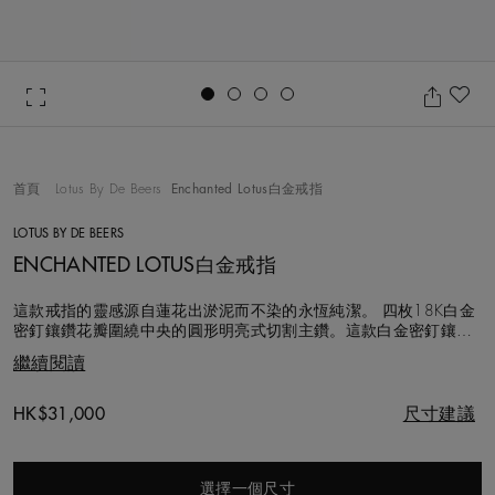
Go to slide 1
Go to slide 2
Go to slide 3
Go to slide 4
加
首頁
Lotus By De Beers
Enchanted Lotus白金戒指
LOTUS BY DE BEERS
ENCHANTED LOTUS白金戒指
這款戒指的靈感源自蓮花出淤泥而不染的永恆純潔。 四枚18K白金
密釘鑲鑽花瓣圍繞中央的圓形明亮式切割主鑽。這款白金密釘鑲鑽
戒指的冷色調讓戒指添了一份現代感。這款項鍊的鑽石總重約0.38
繼續閱讀
克拉。 這款戒指選用的每顆鑽石都以遵循道德章程的方式採購，並
由De Beers專家團隊按照火光、生命力與亮光標準精心挑選，手工
悉心鑲嵌。
Original price
HK$31,000
尺寸建議
選擇一個尺寸