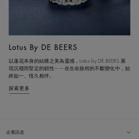
Lotus By DE BEERS
Talisman
以蓮花本身的結構之美為靈感，Lotus by DE BEERS 展
Talisman 系列巧妙融合鑽石原石與拋光鑽石的獨特感官
現沉穩而堅定的韌性——在生命旅程的不斷變化中，始
互動，體現了大地令人著迷的力量，成為代表守護和雙
終如一、恆久相伴。
重能量的現代象徵。
探索更多
探索更多
企業訊息