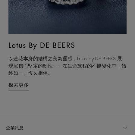
Lotus By DE BEERS
Talisman
以蓮花本身的結構之美為靈感，Lotus by DE BEERS 展
Talisman 系列巧妙融合鑽石原石與拋光鑽石的獨特感官
現沉穩而堅定的韌性——在生命旅程的不斷變化中，始
互動，體現了大地令人著迷的力量，成為代表守護和雙
終如一、恆久相伴。
重能量的現代象徵。
探索更多
探索更多
企業訊息