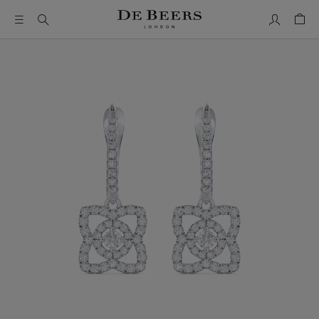
我的帳號
購物
這是一個帶有一張大圖像和下面的縮圖軌道的輪播。使用 Ta