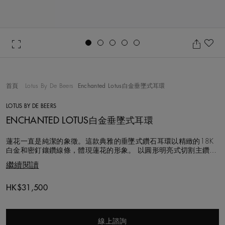
Go to slide 1
Go to slide 2
Go to slide 3
Go to slide 4
Go to slide 5
加
首頁
Lotus By De Beers
Enchanted Lotus白金垂墜式耳環
LOTUS BY DE BEERS
ENCHANTED LOTUS白金垂墜式耳環
蓮花一直是純潔的象徵。這款典雅的垂墜式鑽石耳環以精緻的18K
白金和密釘鑲鑽線條，體現蓮花的形象。 以圓形明亮式切割主鑽為
中心，四枚花瓣向外綻開，鏤空設計使其看來彷彿毫無重量。典雅
繼續閱讀
的設計高度和寬度為8公釐，垂懸於密釘鑲鑽環之下。 鑽石總重約
0.45克拉，選用的每顆鑽石都以遵循道德章程的方式採購，並由我
們的專家團隊手工悉心鑲嵌。
Original price
HK$31,500
線上諮詢