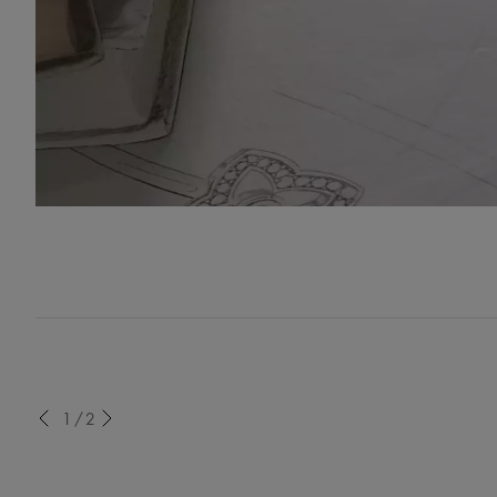
evious
1/2
Next