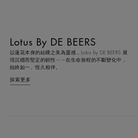
Lotus By DE BEERS
Talisman
以蓮花本身的結構之美為靈感，Lotus by DE BEERS 展
Talisman 系列巧妙融合鑽石原石與拋光鑽石的獨特感
現沉穩而堅定的韌性——在生命旅程的不斷變化中，
官互動，體現了大地令人著迷的力量，成為代表守護
始終如一、恆久相伴。
和雙重能量的現代象徵。
探索更多
探索更多