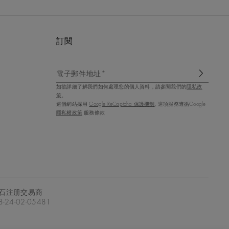
訂閱
電子郵件地址*
如欲詳細了解我們如何處理您的個人資料，請參閱我們的
隱私政
策
。
這個網站採用
Google ReCaptcha 保護機制
, 這項服務遵循Google
隱私權政策
服務條款
石注册交易商
-24-02-05481