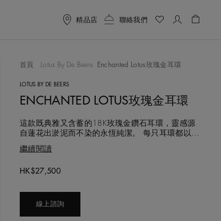
精品店
聯絡我們
購物袋 
首頁
Lotus By De Beers
Enchanted Lotus玫瑰金耳環
喜愛清單
LOTUS BY DE BEERS
ENCHANTED LOTUS玫瑰金耳環
這款既典雅又含蓄的18K玫瑰金鑽石耳環，靈感源
自蓮花出淤泥而不染的永恆純潔。 每只耳環都以悉
心鑲嵌於玫瑰金的一圈圈密釘鑲鑽組成，形成圍繞
繼續閱讀
中央圓形明亮主鑽的花瓣。 鑽石總重約0.33克拉。
選用的每顆鑽石都以遵循道德章程的方式採購，並
Original price
HK$27,500
由De Beers團隊精心挑選，悉心鑲嵌。
線上諮詢