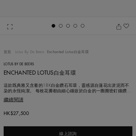
Go to slide 1
Go to slide 2
Go to slide 3
Go to slide 4
Go to slide 5
加
首頁
Lotus By De Beers
Enchanted Lotus白金耳環
LOTUS BY DE BEERS
ENCHANTED LOTUS白金耳環
這款既典雅又含蓄的18K白金鑽石耳環，靈感源自蓮花出淤泥而不
染的永恆純潔。 每枚花瓣都由細心鑲嵌於白金的一圈圈密釘鑲鑽組
成，形成圍繞中央圓形明亮式切割主鑽的花瓣。 鑽石總重約0.33克
繼續閱讀
拉。選用的每顆鑽石都以遵循道德章程的方式採購，並由De Beers
團隊精心挑選，悉心鑲嵌。
Original price
HK$27,500
線上諮詢