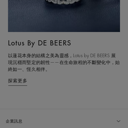
Lotus By DE BEERS
Talisman
以蓮花本身的結構之美為靈感，Lotus by DE BEERS 展
Talisman 系列巧妙融合鑽石原石與拋光鑽石的獨特感官
現沉穩而堅定的韌性——在生命旅程的不斷變化中，始
互動，體現了大地令人著迷的力量，成為代表守護和雙
終如一、恆久相伴。
重能量的現代象徵。
探索更多
探索更多
企業訊息