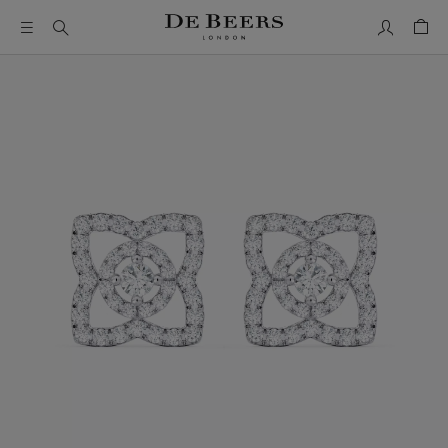
我的帳號
購物
這是一個帶有一張大圖像和下面的縮圖軌道的輪播。使用 Ta