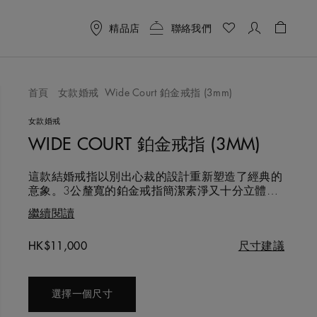
精品店
聯絡我們
購物袋 
首頁
女款婚戒
Wide Court 鉑金戒指 (3mm)
喜愛清單
女款婚戒
WIDE COURT 鉑金戒指 (3MM)
這款結婚戒指以別出心裁的設計重新塑造了經典的
意象。3公釐寬的鉑金戒指簡潔素淨又十分立體，
是見證相守一生的優雅作品。戒指內側隱藏著一顆
繼續閱讀
只有佩戴者知曉的鑽石。
Original price
HK$11,000
尺寸建議
選擇一個尺寸