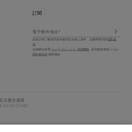
訂閱
電子郵件地址*
如欲詳細了解我們如何處理您的個人資料，請參閱我們的
隱私政
策
。
這個網站採用
Google ReCaptcha 保護機制
, 這項服務遵循Google
隱私權政策
服務條款
石注册交易商
-24-02-05481