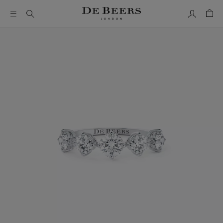
我的帳號
購物
這是一個帶有一張大圖像和下面的縮圖軌道的輪播。使用 Ta