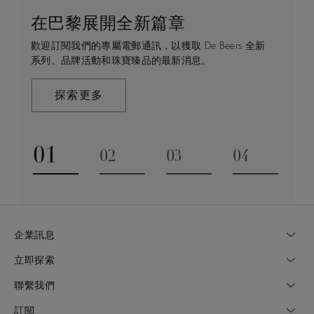
在巴黎展開全新篇章
守護永恒
顧客服務
De Beers 的世界
歡迎訂閱我們的專屬電郵通訊，以獲取 De Beers 全新
De Beers 在全球珠寶領域獨樹一幟，因為我們是唯一
無論您是透過線上購物或造訪實體精品店，我們始終致
De Beers 成立於倫敦，靈感來自非洲的自然，是奢華
系列、品牌活動和珠寶臻品的最新消息。
與鑽石原產地有直接連結的奢華珠寶品牌。
力於為您提供個人化的購物體驗。預約於店內或線上進
鑽石珠寶的巔峰。我們的創意和工藝將鑽石轉化為永恆
行鑑賞，透過私人諮詢獲取來自於專家的協助與指導。
和標誌性的設計。
探索更多
探索更多
瞭解更多
探索更多
01
02
03
04
Go to slide 1
Go to slide 2
Go to slide 3
Go to slide
企業訊息
立即探索
聯繫我們
訂閱