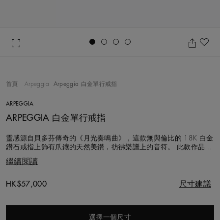
Go to slide 1
Go to slide 2
Go to slide 3
Go to slide 4
加
首頁
Arpeggia
Arpeggia 白金單行戒指
ARPEGGIA
ARPEGGIA 白金單行戒指
靈感源自貝多芬傳奇的《月光奏鳴曲》，這款無與倫比的 18K 白金
鑽石戒指上飾有爪鑲的天然美鑽，彷彿樂譜上的音符。 此款作品風
格精緻洗鍊，可與同系列的其他作品完美搭配。 選用的每顆鑽石都
繼續閱讀
以遵循道德章程的方式採購，並由 De Beers 的專家團隊精挑細選，
手工悉心鑲嵌，鑽石總重約 1.07 克拉。
Original price
HK$57,000
尺寸建議
選擇一個尺寸