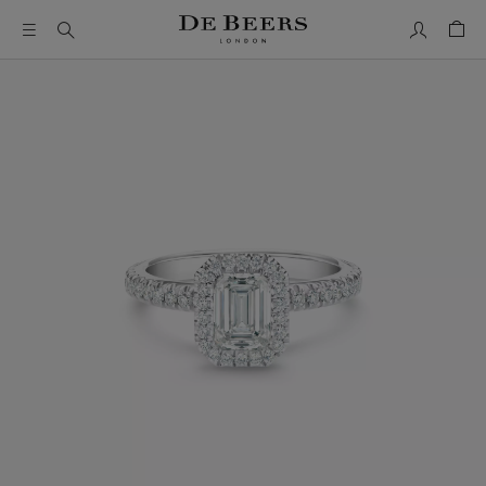
我的帳號
購物
這是一個帶有一張大圖像和下面的縮圖軌道的輪播。使用 Ta