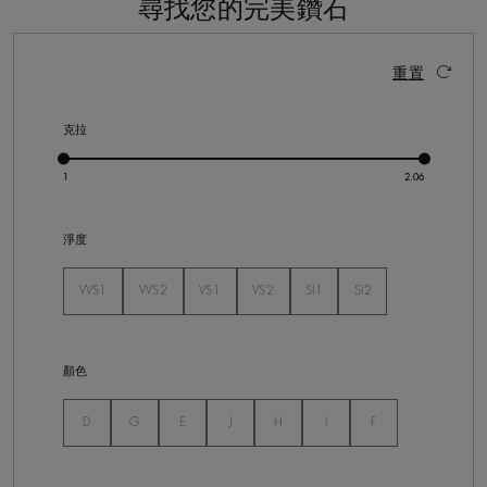
尋找您的完美鑽石
15 個結果
啟動這些部件將導致頁面上的內容更新。
重置
克拉
淨度
VVS1
VVS2
VS1
VS2
SI1
SI2
未選
未選
未選
未選
未選
未選
顏色
未選
未選
未選
未選
未選
未選
未選
D
G
E
J
H
I
F