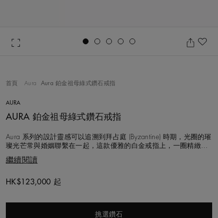
Go to slide 1
Go to slide 2
Go to slide 3
Go to slide 4
Go to slide 5
加
首頁
Aura
Aura 鉑金祖母綠式鑽石戒指
AURA
AURA 鉑金祖母綠式鑽石戒指
Aura 系列的設計靈感可以追溯到拜占庭 (Byzantine) 時期，光圈的璀
璨光芒常與婚姻聯繫在一起，這款優雅的白金戒指上，一圈精緻的
圓形明亮式鑽石仔細勾勒出中央祖母綠式切割主鑽的線條。這種平
繼續閱讀
衡的組合打造出宛如環抱相擁的視覺效果，是訂婚鑽戒的理想之
選。 我們始終如一地以遵循道德章程的方式採購鑽石，此款戒指所
選用的天然鑽石都
HK$123,000 起
Original price
挑選鑽石