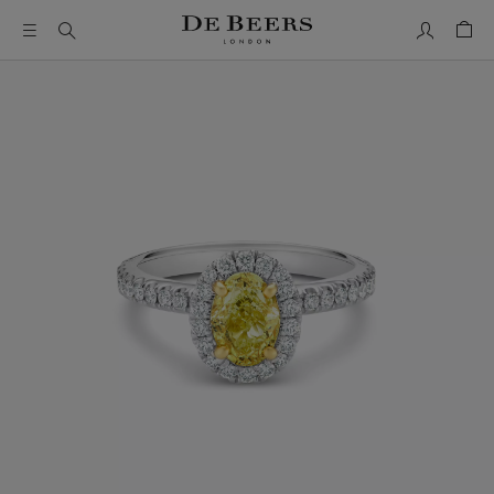
我的帳號
購物
這是一個帶有一張大圖像和下面的縮圖軌道的輪播。使用 Ta