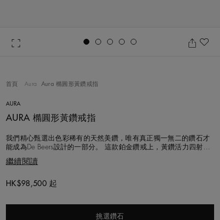
Go to slide 1
Go to slide 2
Go to slide 3
Go to slide 4
Go to slide 5
加
首頁
Aura
Aura 橢圓形黃鑽戒指
AURA
AURA 橢圓形黃鑽戒指
我們精心甄選出色彩稀有的天然美鑽，唯有真正獨一無二的鑽石才
能成為De Beers設計的一部分。 這款鉑金鑽戒上，黃鑽活力四射的
光芒與經典不朽的橢圓形造型相互輝映。 主鑽以爪式鑲嵌於18K黃
繼續閱讀
金底座上，一圈密釘鑲白鑽構成的鑽石光圈環繞其四周。這款戒指
採用標誌性的Aura設計，每顆圓形明亮式鑽石都以手工悉心排列，
確保緊密圍繞主鑽的
HK$98,500 起
Original price
挑選鑽石