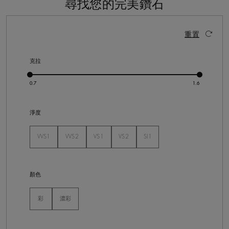
尋找您的完美鑽石
9 個結果
啟動這些部件將導致頁面上的內容更新。
重置
克拉
淨度
VVS1
VVS2
VS1
VS2
SI1
未選
未選
未選
未選
未選
顏色
未選
彩
濃彩
未選