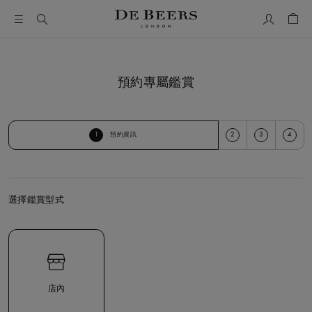
我的帳號
購物
預約專屬鑑賞
1
2
3
4
預約資訊
選擇鑑賞型式
選擇鑑賞型式
店內