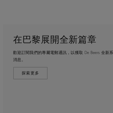
在巴黎展開全新篇章
守護永恒
顧客服務
De Beers 的世界
歡迎訂閱我們的專屬電郵通訊，以獲取 De Beers 
De Beers 在全球珠寶領域獨樹一幟，因為我們是唯
無論您是透過線上購物或造訪實體精品店，我們始終致
De Beers 成立於倫敦，靈感來自非洲的自然，是奢
消息。
寶品牌。
驗。預約於店內或線上進行鑑賞，透過私人諮詢獲取來
藝將鑽石轉化為永恆和標誌性的設計。
探索更多
探索更多
瞭解更多
探索更多