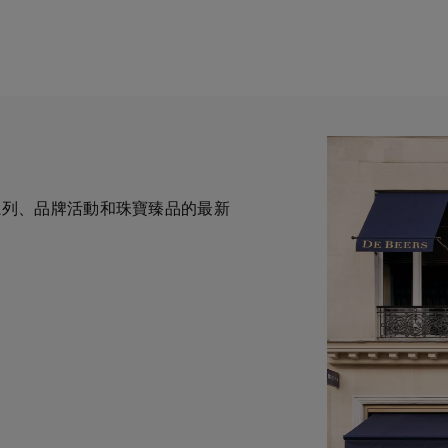
全新系列、品牌活動和珠寶臻品的最新
一與鑽石原產地有直接連結的奢華珠
力於為您提供個人化的購物體
華鑽石珠寶的巔峰。我們的創意和工
自於專家的協助與指導。