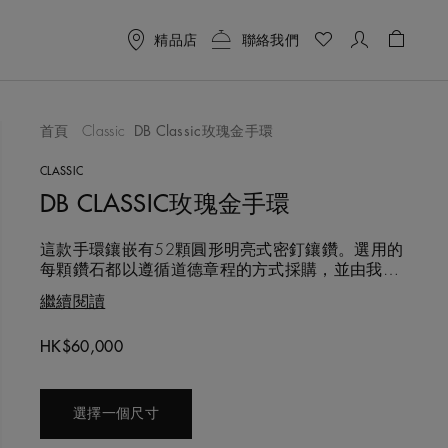
精品店
聯絡我們
購物袋 
首頁
Classic
DB Classic玫瑰金手環
喜愛清單
CLASSIC
DB CLASSIC玫瑰金手環
這款手環鑲嵌有52顆圓形明亮式密釘鑲鑽。選用的
每顆鑽石都以遵循道德章程的方式採購，並由我們
的專家團隊手工甄選，並完美匹配，確保和諧平衡
繼續閱讀
的視覺效果。鑽石總重約0.7克拉。 手環採用舒適
的橢圓形設計，以18K玫瑰金製成，寬度2公釐，不
Original price
HK$60,000
論單獨佩戴或與其他DB Classic系列手環疊戴同樣
出色動人，搭配18K黃金與白金款式尤其突顯活
選擇一個尺寸