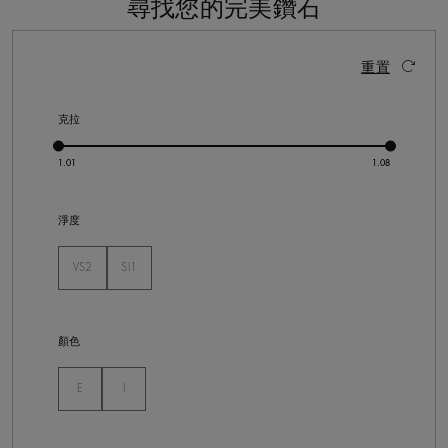
尋找您的完美鑽石
2 個結果
啟動這些部件將導致頁面上的內容更新。
重置
克拉
淨度
VS2
SI1
未選
未選
顏色
未選
未選
E
I