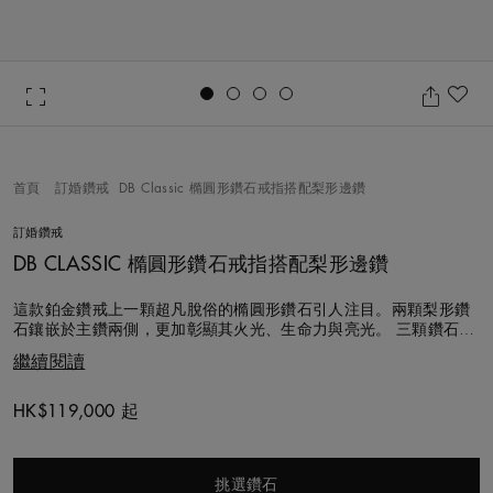
Go to slide 1
Go to slide 2
Go to slide 3
Go to slide 4
加
首頁
訂婚鑽戒
DB Classic 橢圓形鑽石戒指搭配梨形邊鑽
訂婚鑽戒
DB CLASSIC 橢圓形鑽石戒指搭配梨形邊鑽
這款鉑金鑽戒上一顆超凡脫俗的橢圓形鑽石引人注目。兩顆梨形鑽
石鑲嵌於主鑽兩側，更加彰顯其火光、生命力與亮光。 三顆鑽石均
是以遵循道德章程的方式採購，由De Beers的鑽石專家團隊以超過
繼續閱讀
130年的專業經驗逐一精心甄選，並手工鑲嵌，精心完美搭配以達
成恰到好處的和諧比例。您也可以透過我們的訂製服務For You,
Forever打造專
HK$119,000 起
Original price
挑選鑽石