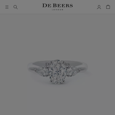
我的帳號
購物
這是一個帶有一張大圖像和下面的縮圖軌道的輪播。使用 Ta