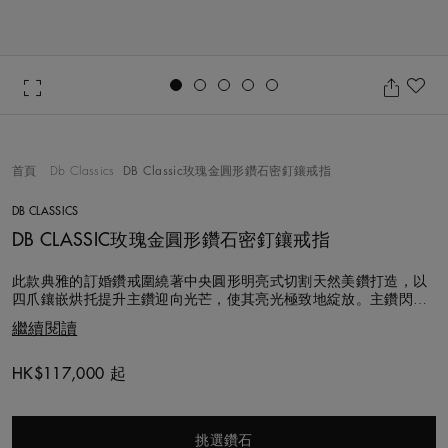
Go to slide 1
Go to slide 2
Go to slide 3
Go to slide 4
Go to slide 5
加
首頁
Db Classics
DB Classic玫瑰金圓形鑽石密釘鑲戒指
DB CLASSICS
DB CLASSIC玫瑰金圓形鑽石密釘鑲戒指
此款典雅的訂婚鑽戒圍繞著中央圓形明亮式切割天然美鑽打造，以
四爪鑲嵌烘托提升主鑽迎向光芒，使其亮光極致地綻放。主鑽閃耀
在精緻的圓形明亮式鑽石密釘鑲的戒指上，18K玫瑰金戒指寬2公
繼續閱讀
釐。 DB Classic系列選用的每顆鑽石都以遵循道德章程的方式，按
照「金伯利進程」採購，並由我們的工匠團隊手工切割、拋光和鑲
嵌。匠心獨運的戒指散發著
HK$117,000 起
Original price
挑選鑽石