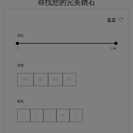
尋找您的完美鑽石
10 個結果
啟動這些部件將導致頁面上的內容更新。
重置
克拉
淨度
VVS1
VS1
VS2
SI1
未選
未選
未選
未選
顏色
未選
未選
未選
未選
未選
G
E
J
H
F