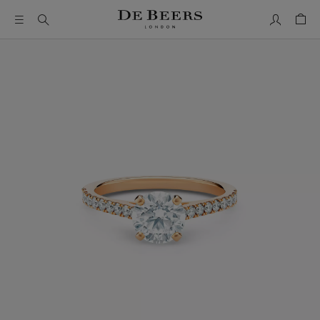
我的帳號
購物
這是一個帶有一張大圖像和下面的縮圖軌道的輪播。使用 Ta