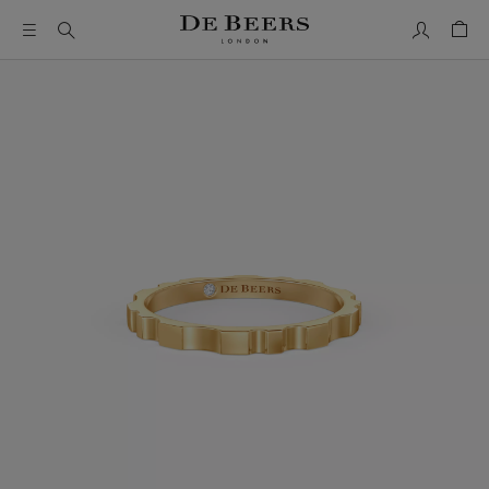
我的帳號
購物
這是一個帶有一張大圖像和下面的縮圖軌道的輪播。使用 Ta