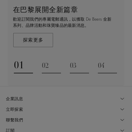
在巴黎展開全新篇章
守護永恒
顧客服務
De Beers 的世界
歡迎訂閱我們的專屬電郵通訊，以獲取 De Beers 全新
De Beers 在全球珠寶領域獨樹一幟，因為我們是唯一
無論您是透過線上購物或造訪實體精品店，我們始終致
De Beers 成立於倫敦，靈感來自非洲的自然，是奢華
系列、品牌活動和珠寶臻品的最新消息。
與鑽石原產地有直接連結的奢華珠寶品牌。
力於為您提供個人化的購物體驗。預約於店內或線上進
鑽石珠寶的巔峰。我們的創意和工藝將鑽石轉化為永恆
行鑑賞，透過私人諮詢獲取來自於專家的協助與指導。
和標誌性的設計。
探索更多
探索更多
瞭解更多
探索更多
01
02
03
04
Go to slide 1
Go to slide 2
Go to slide 3
Go to slide
企業訊息
立即探索
聯繫我們
訂閱