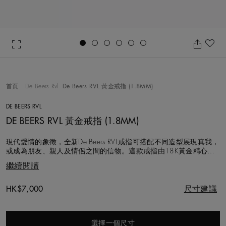
Go to slide 1
Go to slide 2
Go to slide 3
Go to slide 4
Go to slide 5
Go to slide 6
加
首頁
De Beers Rvl
De Beers RVL 黃金戒指 (1.8MM)
DE BEERS RVL
DE BEERS RVL 黃金戒指 (1.8MM)
現代愛情的象徵，全新De Beers RVL戒指可搭配不同造型展現真我，
或成為朋友、親人及情侶之間的信物。這款戒指由18K黃金精心打
造，並於內圈飾上一枚美鑽，以大自然最珍貴的寶藏賦予佩戴者象
繼續閱讀
徵意義和力量。寬度: (1.8MM)。
Original price
HK$7,000
尺寸建議
選擇一個尺寸