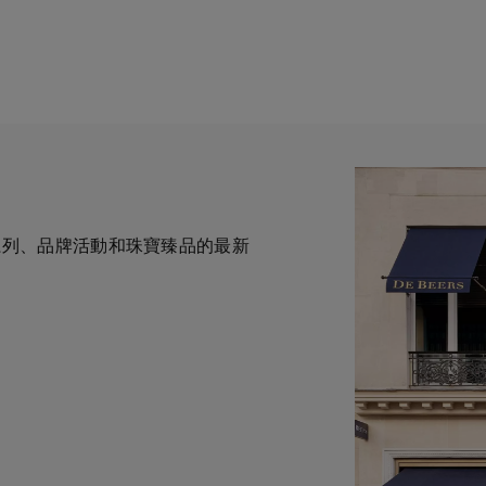
全新系列、品牌活動和珠寶臻品的最新
一與鑽石原產地有直接連結的奢華珠
力於為您提供個人化的購物體
華鑽石珠寶的巔峰。我們的創意和工
自於專家的協助與指導。