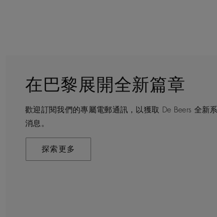
在巴黎展開全新篇章
守護永恒
顧客服務
De Beers 的世界
歡迎訂閱我們的專屬電郵通訊，以獲取 De Beers 
De Beers 在全球珠寶領域獨樹一幟，因為我們是唯
無論您是透過線上購物或造訪實體精品店，我們始終致
De Beers 成立於倫敦，靈感來自非洲的自然，是奢
消息。
寶品牌。
驗。預約於店內或線上進行鑑賞，透過私人諮詢獲取來
藝將鑽石轉化為永恆和標誌性的設計。
探索更多
探索更多
瞭解更多
探索更多