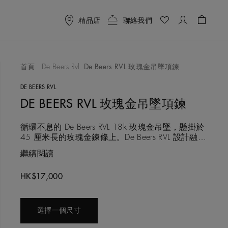
精品店
聯絡我們
購物袋 
首頁
De Beers Rvl
De Beers RVL 玫瑰金吊墜項鍊
喜愛清單
DE BEERS RVL
DE BEERS RVL 玫瑰金吊墜項鍊
循環不息的 De Beers RVL 18k 玫瑰金吊墜，懸掛於
45 厘米長的玫瑰金鍊條上。De Beers RVL 設計融合
了品牌字母組合，如密碼一樣微妙地將 D 和 B 刻在
繼續閱讀
金屬上。這款吊墜的側面隱藏著一枚美鑽，低調而
強大，以大自然最珍貴的寶藏賦予佩戴者象徵意義
HK$17,000
和力量。
選擇一個尺寸