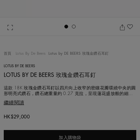
Go to slide 1
Go to slide 2
加
首頁
Lotus By De Beers
Lotus by DE BEERS 玫瑰金鑽石耳釘
LOTUS BY DE BEERS
LOTUS BY DE BEERS 玫瑰金鑽石耳釘
這款 18K 玫瑰金鑽石耳釘以四片向上收窄的密鑲花瓣環繞中央的圓
形明亮式鑽石，鑽石總重量約 0.27 克拉，呈現蓮花盛放般的細膩
光影與立體層次。 Lotus by DE BEERS 的設計靈感源自奧卡萬戈三角
繼續閱讀
洲的蓮花植物，以鮮明的四瓣蓮花造型象徵沉靜而堅定的清淨力
量，陪伴佩戴者度過生活中的每一個重要時刻。 系列中的每一顆鑽
石皆以
Original price
HK$29,000
加入購物袋