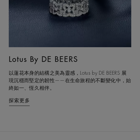
Lotus By DE BEERS
Talisman
以蓮花本身的結構之美為靈感，Lotus by DE BEERS 展
Talisman 系列巧妙融合鑽石原石與拋光鑽石的獨特感官
現沉穩而堅定的韌性——在生命旅程的不斷變化中，始
互動，體現了大地令人著迷的力量，成為代表守護和雙
終如一、恆久相伴。
重能量的現代象徵。
探索更多
探索更多