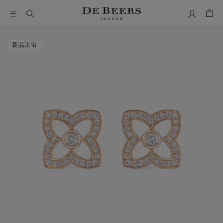
我的帳號
購物
這是一個帶有一張大圖像和下面的縮圖軌道的輪播。使用 Ta
新品上市