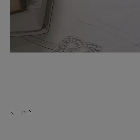
evious
1/2
Next