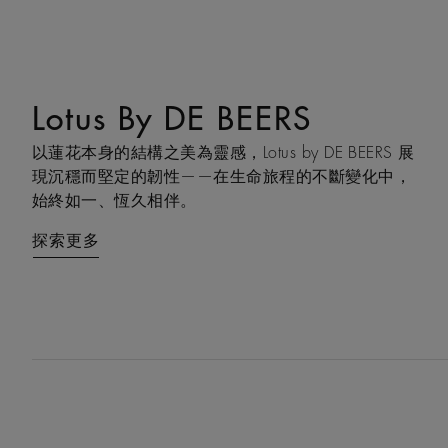
Lotus By DE BEERS
Talisman
以蓮花本身的結構之美為靈感，Lotus by DE BEERS 展
Talisman 系列巧妙融合鑽石原石與拋光鑽石的獨特感
現沉穩而堅定的韌性——在生命旅程的不斷變化中，
官互動，體現了大地令人著迷的力量，成為代表守護
始終如一、恆久相伴。
和雙重能量的現代象徵。
探索更多
探索更多