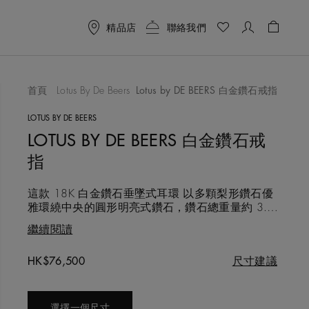
精品店
聯絡我們
購物袋 
首頁
Lotus By De Beers
Lotus by DE BEERS 白金鑽石戒指
喜愛清單
LOTUS BY DE BEERS
LOTUS BY DE BEERS 白金鑽石戒
指
這款 18K 白金鑽石垂墜式耳環 以多顆梨形鑽石優
雅環繞中央的圓形明亮式鑽石，鑽石總重量約 3.40
克拉，呈現層次分明、光影流動的璀璨效果。 Lotus
繼續閱讀
by DE BEERS 的設計靈感源自奧卡萬戈三角洲的蓮
花植物，以象徵靜謐力量的四瓣蓮花造型，陪伴佩
Original price
HK$76,500
尺寸建議
戴者走過生活中的每個重要時刻。 每一顆鑽石皆以
符合道德採購準則的方式取得，
選擇一個尺寸