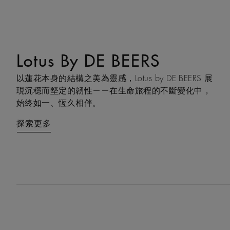
Lotus By DE BEERS
Talisman
以蓮花本身的結構之美為靈感，Lotus by DE BEERS 展
Talisman 系列巧妙融合鑽石原石與拋光鑽石的獨特感
現沉穩而堅定的韌性——在生命旅程的不斷變化中，
官互動，體現了大地令人著迷的力量，成為代表守護
始終如一、恆久相伴。
和雙重能量的現代象徵。
探索更多
探索更多