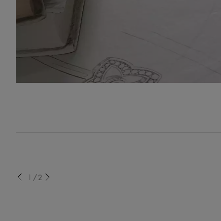
evious
1/2
Next