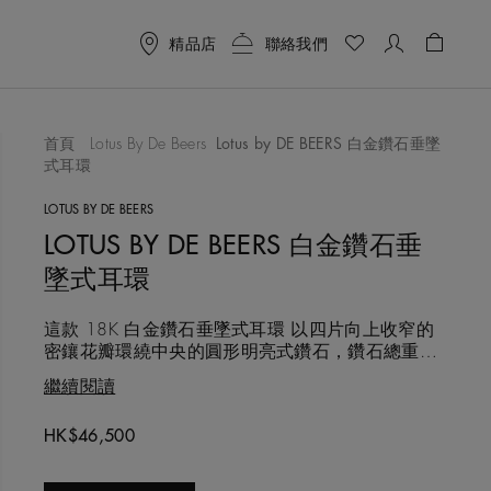
精品店
聯絡我們
購物袋 
首頁
Lotus By De Beers
Lotus by DE BEERS 白金鑽石垂墜
式耳環
喜愛清單
LOTUS BY DE BEERS
LOTUS BY DE BEERS 白金鑽石垂
墜式耳環
這款 18K 白金鑽石垂墜式耳環 以四片向上收窄的
密鑲花瓣環繞中央的圓形明亮式鑽石，鑽石總重量
約 0.67 克拉，呈現細膩而立體的蓮花意象。 Lotus
繼續閱讀
by DE BEERS 的設計靈感源自奧卡萬戈三角洲的蓮
花植物，以鮮明的四瓣蓮花造型象徵沉靜而堅韌的
Original price
HK$46,500
力量，適合作為每日陪伴的重要珠寶，映照佩戴者
的內在風采。 每一顆鑽石皆以符合