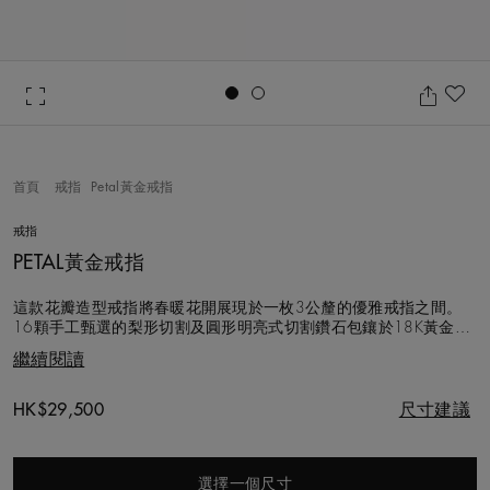
Go to slide 1
Go to slide 2
加
首頁
戒指
Petal黃金戒指
戒指
PETAL黃金戒指
這款花瓣造型戒指將春暖花開展現於一枚3公釐的優雅戒指之間。
16顆手工甄選的梨形切割及圓形明亮式切割鑽石包鑲於18K黃金戒
指上，勾勒出一系列初放花瓣輪廓。鑽石總重約0.7克拉。 我們以
繼續閱讀
超越130年的專業經驗為您詮釋這件不朽經典之作，選用的每顆鑽
石都堅持以遵循道德章程的方式採購。
Original price
HK$29,500
尺寸建議
選擇一個尺寸