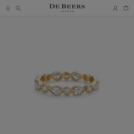
我的帳號
購物
這是一個帶有一張大圖像和下面的縮圖軌道的輪播。使用 Ta