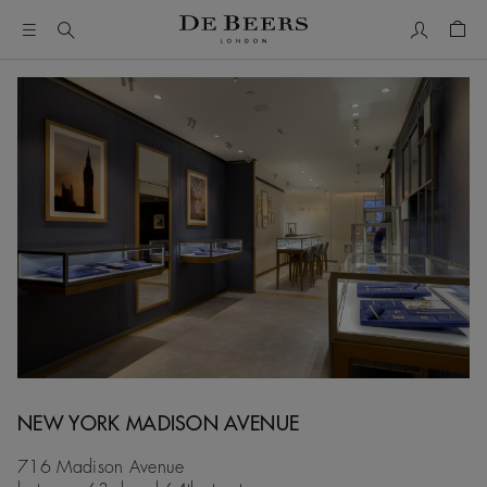
我的帳號
購物
NEW YORK MADISON AVENUE
716 Madison Avenue