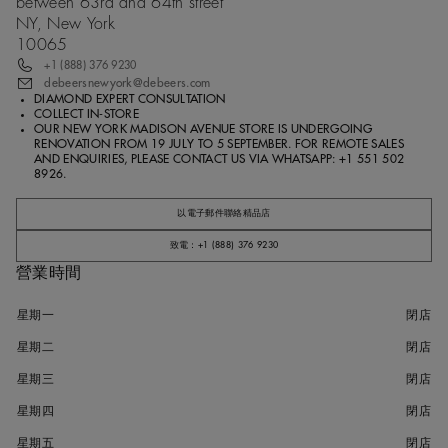
between 63rd and 64th street
NY, New York
10065
+1 (888) 376 9230
debeersnewyork@debeers.com
DIAMOND EXPERT CONSULTATION
COLLECT IN-STORE
OUR NEW YORK MADISON AVENUE STORE IS UNDERGOING
RENOVATION FROM 19 JULY TO 5 SEPTEMBER. FOR REMOTE SALES
AND ENQUIRIES, PLEASE CONTACT US VIA WHATSAPP: +1 551 502
8926.
以電子郵件聯絡精品店
致電：+1 (888) 376 9230
營業時間
星期一
閉店
星期二
閉店
星期三
閉店
星期四
閉店
星期五
閉店