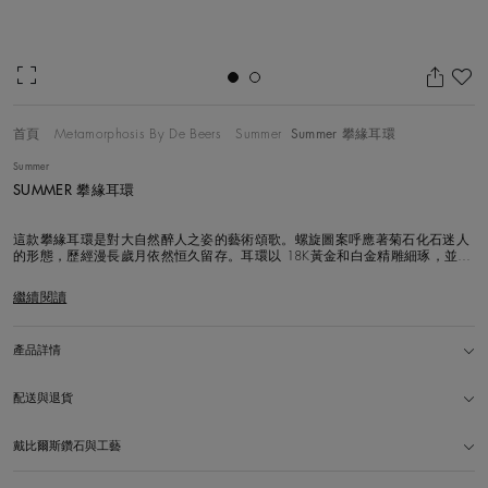
加
首頁
Metamorphosis By De Beers
Summer
Summer 攀緣耳環
Summer
SUMMER 攀緣耳環
這款攀緣耳環是對大自然醉人之姿的藝術頌歌。螺旋圖案呼應著菊石化石迷人
的形態，歷經漫長歲月依然恒久留存。耳環以 18K黃金和白金精雕細琢，並以
能夠捕捉光影變化的鑲嵌技術鑲上閃耀的白鑽。這款耳環設計貼合耳部輪廓，
是 De Beers 對高級珠寶的時尚與玩味態度，同時亦是業界專家首屈一指工藝
繼續閱讀
的完美傑作。
產品詳情
配送與退貨
戴比爾斯鑽石與工藝