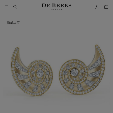
我的帳號
購物
這是一個帶有一張大圖像和下面的縮圖軌道的輪播。使用 Ta
新品上市