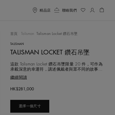
精品店
聯絡我們
購物袋 
首頁
Talisman
Talisman Locket 鑽石吊墜
喜愛清單
TALISMAN
TALISMAN LOCKET 鑽石吊墜
這款 Talisman Locket 鑽石吊墜限量 20 件，可作為
承載深意的幸運符，講述佩戴者與眾不同的故事。
黃金吊墜鑲嵌棕色原鑽、黃鑽原石和拋光白鑽，並
繼續閱讀
結合De Beers標誌性的鑿點金工鑲嵌工藝與鑿點金
工手捶紋理，彰顯自然瑰寶的原始之美。吊墜內部
HK$281,000
的拋光金質圓盤，正是De Beers 工匠精心打造的空
白畫布。隱藏式扣環開啟秘
選擇一個尺寸