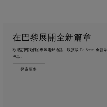
在巴黎展開全新篇章
守護永恒
顧客服務
De Beers 的世界
歡迎訂閱我們的專屬電郵通訊，以獲取 De Beers 
De Beers 在全球珠寶領域獨樹一幟，因為我們是唯
無論您是透過線上購物或造訪實體精品店，我們始終致
De Beers 成立於倫敦，靈感來自非洲的自然，是奢
消息。
寶品牌。
驗。預約於店內或線上進行鑑賞，透過私人諮詢獲取來
藝將鑽石轉化為永恆和標誌性的設計。
探索更多
探索更多
瞭解更多
探索更多