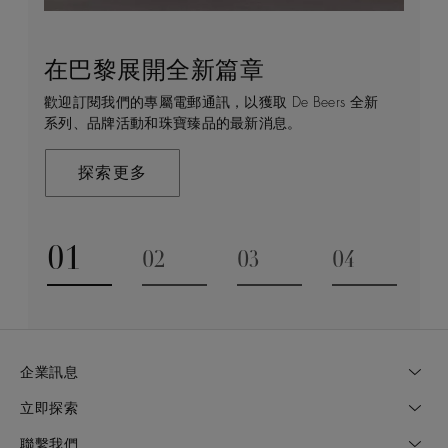
在巴黎展開全新篇章
守護永恒
顧客服務
De Beers 的世界
歡迎訂閱我們的專屬電郵通訊，以獲取 De Beers 全新
De Beers 在全球珠寶領域獨樹一幟，因為我們是唯一
無論您是透過線上購物或造訪實體精品店，我們始終致
De Beers 成立於倫敦，靈感來自非洲的自然，是奢華
系列、品牌活動和珠寶臻品的最新消息。
與鑽石原產地有直接連結的奢華珠寶品牌。
力於為您提供個人化的購物體驗。預約於店內或線上進
鑽石珠寶的巔峰。我們的創意和工藝將鑽石轉化為永恆
行鑑賞，透過私人諮詢獲取來自於專家的協助與指導。
和標誌性的設計。
探索更多
探索更多
瞭解更多
探索更多
01
02
03
04
Go to slide 1
Go to slide 2
Go to slide 3
Go to slide
企業訊息
立即探索
聯繫我們