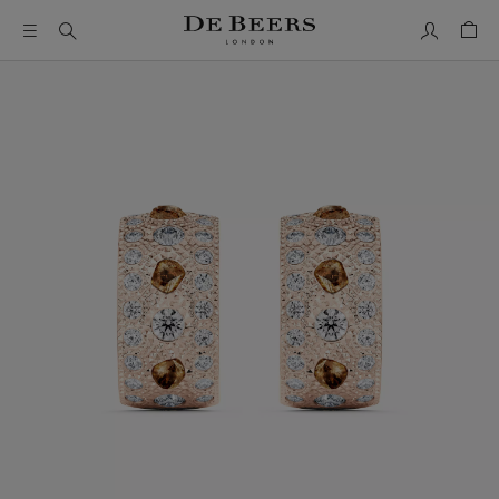
我的帳號
購物
這是一個帶有一張大圖像和下面的縮圖軌道的輪播。使用 Ta