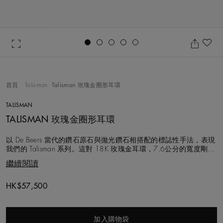
Go to slide 1
Go to slide 2
Go to slide 3
Go to slide 4
Go to slide 5
加
首頁
Talisman
Talisman 玫瑰金圈形耳環
TALISMAN
TALISMAN 玫瑰金圈形耳環
以 De Beers 當代的鑽石原石與拋光鑽石相搭配的標誌性手法，表現
我們的 Talisman 系列。這對 18K 玫瑰金耳環，7.6公分的寬度剛好
可以展現各色鑽石的原始之美。 圓形明亮式和玫瑰形切割鑽石與鑽
繼續閱讀
石原石交錯，白鑽與彩鑽並列，分別以我們獨有的鑿點金工鑲嵌工
藝鑲入。有賴這項手工錘打技術，使總重約 1.15 克拉的特殊鑽
Original price
HK$57,500
加入購物袋