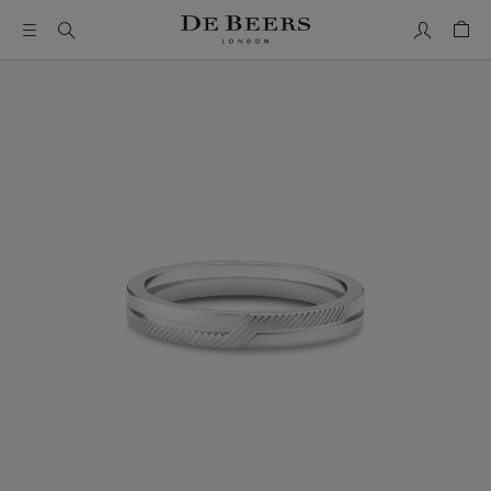
我的帳號
購物
這是一個帶有一張大圖像和下面的縮圖軌道的輪播。使用 Ta