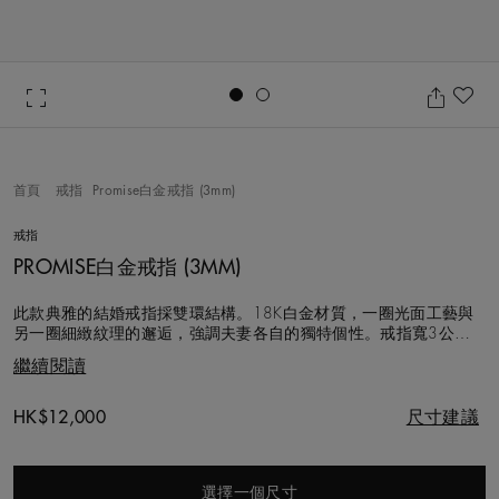
Go to slide 1
Go to slide 2
加
首頁
戒指
Promise白金戒指 (3mm)
戒指
PROMISE白金戒指 (3MM)
此款典雅的結婚戒指採雙環結構。18K白金材質，一圈光面工藝與
另一圈細緻紋理的邂逅，強調夫妻各自的獨特個性。戒指寬3公
釐。
繼續閱讀
Original price
HK$12,000
尺寸建議
選擇一個尺寸