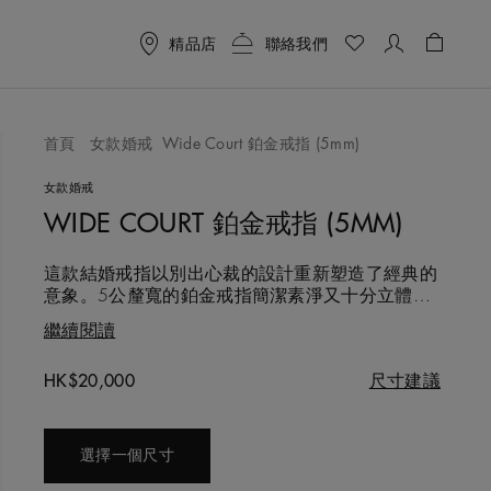
精品店
聯絡我們
購物袋 
首頁
女款婚戒
Wide Court 鉑金戒指 (5mm)
喜愛清單
女款婚戒
WIDE COURT 鉑金戒指 (5MM)
這款結婚戒指以別出心裁的設計重新塑造了經典的
意象。5公釐寬的鉑金戒指簡潔素淨又十分立體，
是見證相守一生的優雅作品。戒指內側隱藏著一顆
繼續閱讀
只有佩戴者知曉的鑽石。
Original price
HK$20,000
尺寸建議
選擇一個尺寸