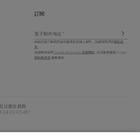
訂閱
電子郵件地址*
如欲詳細了解我們如何處理您的個人資料，請參閱我們的
隱私政
策
。
這個網站採用
Google ReCaptcha 保護機制
, 這項服務遵循Google
隱私權政策
服務條款
石注册交易商
-24-02-05481