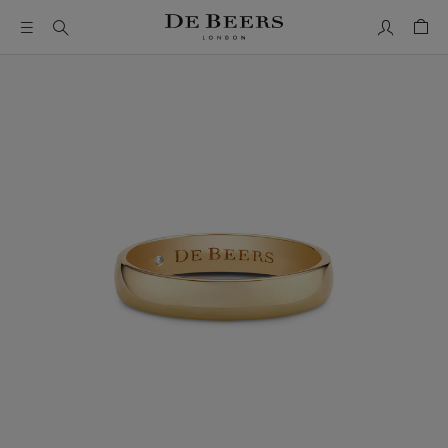
我的帳號
購物
這是一個帶有一張大圖像和下面的縮圖軌道的輪播。使用 Ta