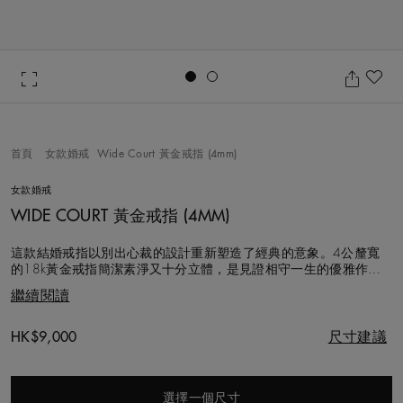
Go to slide 1
Go to slide 2
加
首頁
女款婚戒
Wide Court 黃金戒指 (4mm)
女款婚戒
WIDE COURT 黃金戒指 (4MM)
這款結婚戒指以別出心裁的設計重新塑造了經典的意象。4公釐寬
的18k黃金戒指簡潔素淨又十分立體，是見證相守一生的優雅作
品。戒指內側隱藏著一顆只有佩戴者知曉的鑽石。
繼續閱讀
Original price
HK$9,000
尺寸建議
選擇一個尺寸