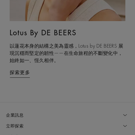
Lotus By DE BEERS
Talisman
以蓮花本身的結構之美為靈感，Lotus by DE BEERS 展
Talisman 系列巧妙融合鑽石原石與拋光鑽石的獨特感
現沉穩而堅定的韌性——在生命旅程的不斷變化中，
官互動，體現了大地令人著迷的力量，成為代表守護
始終如一、恆久相伴。
和雙重能量的現代象徵。
探索更多
探索更多
企業訊息
立即探索