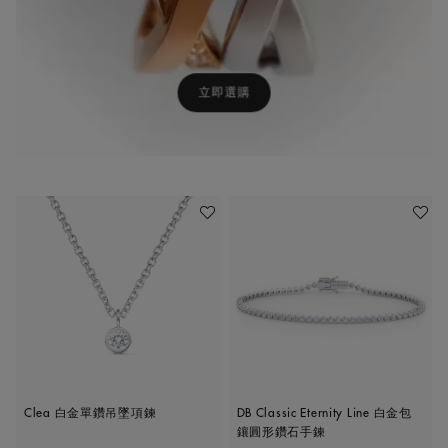
立即選購
加入喜愛清單
加入喜
Clea 白金單鑽吊墜項鍊
DB Classic Eternity Line 白金包
鑲圓形鑽石手鍊