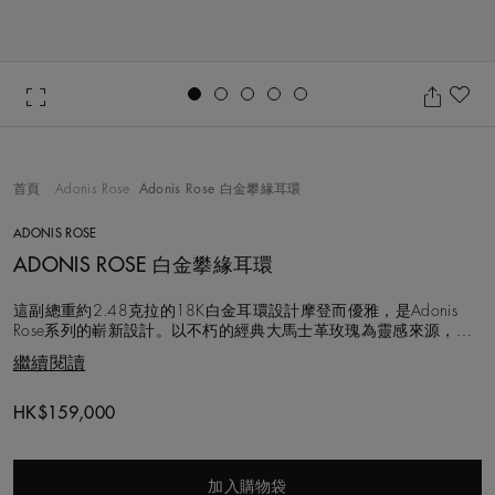
Go to slide 1
Go to slide 2
Go to slide 3
Go to slide 4
Go to slide 5
加
首頁
Adonis Rose
Adonis Rose 白金攀緣耳環
ADONIS ROSE
ADONIS ROSE 白金攀緣耳環
這副總重約2.48克拉的18K白金耳環設計摩登而優雅，是Adonis
Rose系列的嶄新設計。以不朽的經典大馬士革玫瑰為靈感來源，圓
形明亮式鑽石和欖尖形鑽石彷彿初生新葉在悠長的花莖上蜿蜒環
繼續閱讀
繞，展現花葉錯綜盤繞之態。耳環共鑲嵌兩顆彼此完美相襯的梨形
鑽石，優雅地垂懸於耳畔。作品中選用的每顆鑽石均由De Beers專
家團隊以遵循道德章
Original price
HK$159,000
加入購物袋