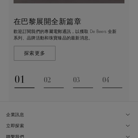
在巴黎展開全新篇章
守護永恒
顧客服務
De Beers 的世界
歡迎訂閱我們的專屬電郵通訊，以獲取 De Beers 全新
De Beers 在全球珠寶領域獨樹一幟，因為我們是唯一
無論您是透過線上購物或造訪實體精品店，我們始終致
De Beers 成立於倫敦，靈感來自非洲的自然，是奢華
系列、品牌活動和珠寶臻品的最新消息。
與鑽石原產地有直接連結的奢華珠寶品牌。
力於為您提供個人化的購物體驗。預約於店內或線上進
鑽石珠寶的巔峰。我們的創意和工藝將鑽石轉化為永恆
行鑑賞，透過私人諮詢獲取來自於專家的協助與指導。
和標誌性的設計。
探索更多
探索更多
瞭解更多
探索更多
01
02
03
04
Go to slide 1
Go to slide 2
Go to slide 3
Go to slide
企業訊息
立即探索
聯繫我們