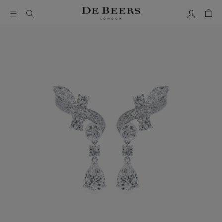
我的帳號
購物
這是一個帶有一張大圖像和下面的縮圖軌道的輪播。使用 Ta