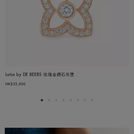
Lotus by DE BEERS 玫瑰金鑽石吊墜
HK$33,500
Go to slide 1
Go to slide 2
Go to slide 3
Go to slide 4
Go to slide 5
Go to slide 6
Go to slide 7
Go to slide 8