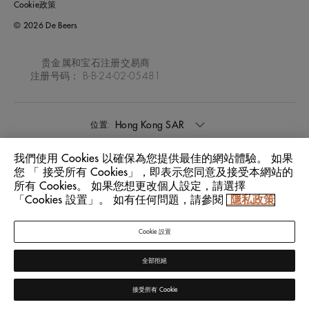
Cookie政策
© 2026 De Beers
贵金属和宝石注册交易商
注册号码： B-B-24-02-05481
Hong Kong SAR
位置:
我們使用 Cookies 以確保為您提供最佳的網站體驗。 如果
中文
語言:
您 「 接受所有 Cookies」，即表示您同意及接受本網站的
所有 Cookies。 如果您想更改個人設定，請選擇
「Cookies 設置」。 如有任何問題，請參閱
隱私政策
Cookie 設置
全部拒絕
接受所有 Cookie