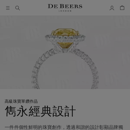
我的帳號
購物
高級珠寶單鑽作品
雋永經典設計
一件件個性鮮明的珠寶創作，透過和諧的設計彰顯品牌獨