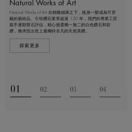
Natural Works of Art
鑽石珠寶創作的藝術
建設永恒
客戶服務
Natural Works of Art 在精雕細琢之下，搖身一變成為可穿
De Beers 作為鑽石珠寶藝術的領導者，在鑽石之旅的每個
我們每天都能親眼目感受天然美鑽何等珍貴，對佩戴者和
不論您身處家中或到訪我們其中一間商店，我們都渴望能
戴的藝術品。引領鑽石業界超過 130 年，我們的專業工匠
階段 —— 從鑽石原石的開採到打造成世代相傳的瑰寶
製作過程中的所有人而言，鑽石都是大自然的瑰寶。因此
為您提供度身訂造的購物體驗。預約親臨精品店或線上購
親手逐顆寶石評估，精心挑選獨一無二的白色鑽石和彩
—— 均擁有舉足輕重的獨特地位。 我們探索並揭示大自然
我們致力確保每顆鑽石都能對開採地當地的人民和環境帶
物體驗，即可透過私人諮詢得到專家協助和指導。
鑽，務求找出世上最獨特非凡的天然美鑽。
的珍稀寶藏所潛藏的醉人魅力，精心創造出工藝非凡的珠
來長久的正面影響。我們將此承諾稱為「建設永恒」，亦
寶，以紀念生命中最動人心弦的特別時刻。在這趟追尋極
是我們所做一切的核心。
聯絡我們
致瑰寶的旅程，對完美的追求與卓越的專業技巧缺一不
探索更多
可。全靠多年累積而來的豐富專業知識和經驗，才能巧製
探索更多
出跨越世代的藝術珍寶。
探索更多
01
02
03
04
Go to slide 1
Go to slide 2
Go to slide 3
Go to slide