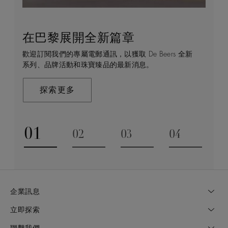
在巴黎展開全新篇章
守護永恒
顧客服務
De Beers 的世界
歡迎訂閱我們的專屬電郵通訊，以獲取 De Beers 全新
De Beers 在全球珠寶領域獨樹一幟，因為我們是唯一
無論您是透過線上購物或造訪實體精品店，我們始終致
De Beers 成立於倫敦，靈感來自非洲的自然，是奢華
系列、品牌活動和珠寶臻品的最新消息。
與鑽石原產地有直接連結的奢華珠寶品牌。
力於為您提供個人化的購物體驗。預約於店內或線上進
鑽石珠寶的巔峰。我們的創意和工藝將鑽石轉化為永恆
行鑑賞，透過私人諮詢獲取來自於專家的協助與指導。
和標誌性的設計。
探索更多
探索更多
瞭解更多
探索更多
01
02
03
04
Go to slide 1
Go to slide 2
Go to slide 3
Go to slide
企業訊息
立即探索
聯繫我們