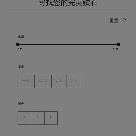
尋找您的完美鑽石
11 個結果
啟動這些部件將導致頁面上的內容更新。
重置
克拉
淨度
VVS1
VVS2
VS1
VS2
未選
未選
未選
未選
顏色
未選
未選
未選
G
E
F