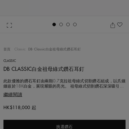
Go to slide 1
Go to slide 2
Go to slide 3
Go to slide 4
加
首頁
Classic
DB Classic白金祖母綠式鑽石耳釘
CLASSIC
DB CLASSIC白金祖母綠式鑽石耳釘
此款優雅的鑽石耳釘由兩顆0.7克拉祖母綠式切割鑽石組成，以爪鑲
鑲嵌於18K白金，展現耀眼的亮光。 祖母綠式切割鑽石深深吸引著
同時喜愛當代與復古風格的愛好者，體現最永垂不朽的獨特美感。
繼續閱讀
就像每件De Beers珠寶作品一樣，每顆鑽石均由我們的工匠團隊以
遵循道德章程的方式採購，悉心甄選並手工鑲嵌。
HK$118,000 起
Original price
挑選鑽石