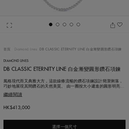
Go to slide 1
Go to slide 2
Go to slide 3
Go to slide 4
Go to slide 5
加
首頁
Diamond Lines
DB CLASSIC ETERNITY LINE 白金漸變圓形鑽石項鍊
DIAMOND LINES
DB CLASSIC ETERNITY LINE 白金漸變圓形鑽石項鍊
風格現代而又典雅大方，這款線條流暢的鑽石項鍊設計簡潔俐落，
巧妙地展現其間鑽石的天然美質。 由一圈按大小遞進的圓形明亮式
鑽石組成，每顆鑽石均由我們的專家團隊以遵循道德章程的方式採
繼續閱讀
購、悉心甄選，並精確排列對準，以確保達成和諧平衡。鑽石重量
從約0.05到0.15克拉不等，總重約10.66克拉。 皆以爪式鑲嵌於
18K白金底座上，烘托
Original price
HK$413,000
選擇一個尺寸