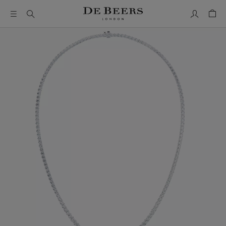
我的帳號
購物
這是一個帶有一張大圖像和下面的縮圖軌道的輪播。使用 Ta