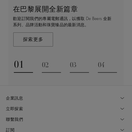
在巴黎展開全新篇章
守護永恒
顧客服務
De Beers 的世界
歡迎訂閱我們的專屬電郵通訊，以獲取 De Beers 全新
De Beers 在全球珠寶領域獨樹一幟，因為我們是唯一
無論您是透過線上購物或造訪實體精品店，我們始終致
De Beers 成立於倫敦，靈感來自非洲的自然，是奢華
系列、品牌活動和珠寶臻品的最新消息。
與鑽石原產地有直接連結的奢華珠寶品牌。
力於為您提供個人化的購物體驗。預約於店內或線上進
鑽石珠寶的巔峰。我們的創意和工藝將鑽石轉化為永恆
行鑑賞，透過私人諮詢獲取來自於專家的協助與指導。
和標誌性的設計。
探索更多
探索更多
瞭解更多
探索更多
01
02
03
04
Go to slide 1
Go to slide 2
Go to slide 3
Go to slide
企業訊息
立即探索
聯繫我們
訂閱