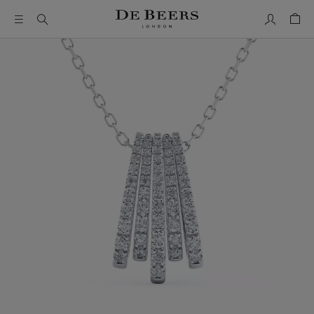
我的帳號
購物
這是一個帶有一張大圖像和下面的縮圖軌道的輪播。使用 Ta