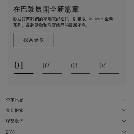
在巴黎展開全新篇章
守護永恒
顧客服務
De Beers 的世界
歡迎訂閱我們的專屬電郵通訊，以獲取 De Beers 全新
De Beers 在全球珠寶領域獨樹一幟，因為我們是唯一
無論您是透過線上購物或造訪實體精品店，我們始終致
De Beers 成立於倫敦，靈感來自非洲的自然，是奢華
系列、品牌活動和珠寶臻品的最新消息。
與鑽石原產地有直接連結的奢華珠寶品牌。
力於為您提供個人化的購物體驗。預約於店內或線上進
鑽石珠寶的巔峰。我們的創意和工藝將鑽石轉化為永恆
行鑑賞，透過私人諮詢獲取來自於專家的協助與指導。
和標誌性的設計。
探索更多
探索更多
瞭解更多
探索更多
01
02
03
04
Go to slide 1
Go to slide 2
Go to slide 3
Go to slide
企業訊息
立即探索
聯繫我們
訂閱