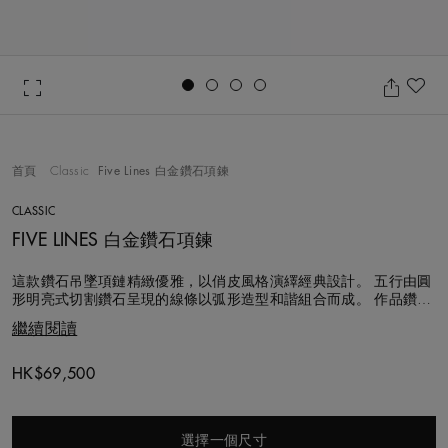
Go to slide 1
Go to slide 2
Go to slide 3
Go to slide 4
加
首頁
Classic
Five Lines 白金鑽石項鍊
CLASSIC
FIVE LINES 白金鑽石項鍊
這款鑽石吊墜項鏈精緻優雅，以俏皮風格演繹經典設計。 五行由圓
形明亮式切割鑽石呈現的線條以弧形造型和諧組合而成。 作品鑽石
總重量約0.73克拉，每顆鑽石均以遵循道德規程的方式採購，並由
繼續閱讀
De Beers專家團隊根據火彩、生命力與亮光逐顆甄選。 這款作品滿
蘊現代格調，各個角度皆能綻放璀璨奪目的光采。。
HK$69,500
選擇一個尺寸