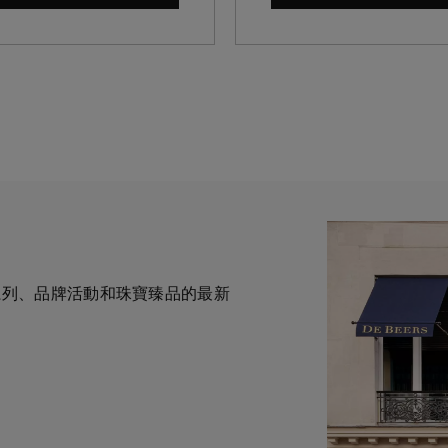
全新系列、品牌活動和珠寶臻品的最新
一與鑽石原產地有直接連結的奢華珠
力於為您提供個人化的購物體
華鑽石珠寶的巔峰。我們的創意和工
自於專家的協助與指導。