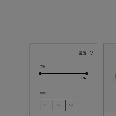
啟動這些部件將導致頁面上的內容更新。
重置
克拉
淨度
VS1
VS2
SI1
未選
未選
未選