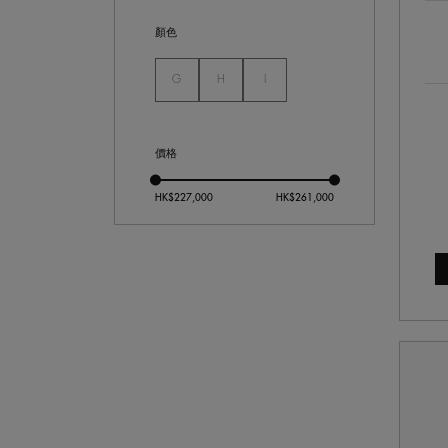
顏色
未選
未選
未選
G
H
I
價格