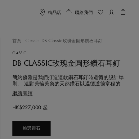
精品店
聯絡我們
購物袋 
首頁
Classic
DB Classic玫瑰金圓形鑽石耳釘
喜愛清單
CLASSIC
DB CLASSIC玫瑰金圓形鑽石耳釘
簡約優雅是我們打造這款鑽石耳釘時遵循的設計準
則。 這對美輪美奐的天然鑽石以遵循道德章程的方
式採購，由De Beers的鑽石專家團隊以超過130年
繼續閱讀
的專業經驗逐一精心甄選，並手工鑲嵌、細心配
對，以確保呈現完美平衡和諧的效果。 美鑽採用經
HK$227,000 起
典的圓形明亮式切割，以整齊的四爪鑲嵌於18K玫
Original price
瑰金底座上，烘托主鑽迎向光線。 這款耳釘既經典
挑選鑽石