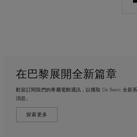
在巴黎展開全新篇章
守護永恒
顧客服務
De Beers 的世界
歡迎訂閱我們的專屬電郵通訊，以獲取 De Beers 
De Beers 在全球珠寶領域獨樹一幟，因為我們是唯
無論您是透過線上購物或造訪實體精品店，我們始終致
De Beers 成立於倫敦，靈感來自非洲的自然，是奢
消息。
寶品牌。
驗。預約於店內或線上進行鑑賞，透過私人諮詢獲取來
藝將鑽石轉化為永恆和標誌性的設計。
探索更多
探索更多
瞭解更多
探索更多