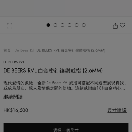
Go to slide 1
Go to slide 2
Go to slide 3
Go to slide 4
Go to slide 5
Go to slide 6
加
首頁
De Beers Rvl
DE BEERS RVL 白金密釘鑲鑽戒指 (2.6MM)
DE BEERS RVL
DE BEERS RVL 白金密釘鑲鑽戒指 (2.6MM)
現代愛情的象徵，全新De Beers RVL戒指可搭配不同造型展現真我，
或成為朋友、親人及情侶之間的信物。這款戒指由18K白金精心打
造，並鑲有成排的密釘鑲鑽石，總重約0.12克拉，以大自然最珍貴
繼續閱讀
的寶藏賦予佩戴者象徵意義和力量。
Original price
HK$16,500
尺寸建議
選擇一個尺寸