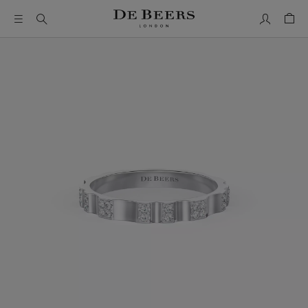
我的帳號
購物
這是一個帶有一張大圖像和下面的縮圖軌道的輪播。使用 Ta