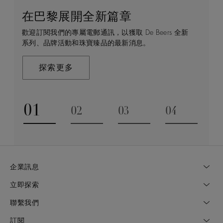
在巴黎展開全新篇章
守護永恒
顧客服務
De Beers 的世界
歡迎訂閱我們的專屬電郵通訊，以獲取 De Beers 全新
De Beers 在全球珠寶領域獨樹一幟，因為我們是唯一
無論您是透過線上購物或造訪實體精品店，我們始終致
De Beers 成立於倫敦，靈感來自非洲的自然，是奢華
系列、品牌活動和珠寶臻品的最新消息。
與鑽石原產地有直接連結的奢華珠寶品牌。
力於為您提供個人化的購物體驗。預約於店內或線上進
鑽石珠寶的巔峰。我們的創意和工藝將鑽石轉化為永恆
行鑑賞，透過私人諮詢獲取來自於專家的協助與指導。
和標誌性的設計。
探索更多
探索更多
瞭解更多
探索更多
01
02
03
04
Go to slide 1
Go to slide 2
Go to slide 3
Go to slide
企業訊息
立即探索
聯繫我們
訂閱