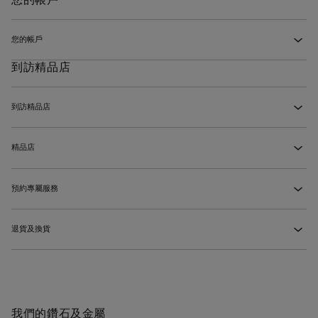
我該如何找到合適的戒指尺寸？
‹
如何追蹤我的訂單？
‹
我可以退回個人化訂製的作品嗎？
‹
作品價格是否已包括本地稅項和關稅？
‹
我想送上一份驚喜禮物，如果尺寸不合適怎麼辦？
‹
您的帳戶
誰可以為我簽收貨件？
‹
‹
退款過程需時多久？
‹
我可以如何要求取得增值稅發票？
‹
到訪精品店
我的De Beers珠寶會如何包裝？
‹
為什麼要建立帳戶?
‹
De Beers網站接受哪些付款方法？
‹
我錯過了收件時間，如何才能重新安排送貨？
‹
我可以分享願望清單嗎?
‹
到訪精品店
‹
你們提供哪些訂單配送方式？
‹
我可以到精品店領取線上訂單嗎？
‹
我忘記了我的帳戶密碼，我該怎麼做？
‹
到訪精品店時我可以期待什麼樣的購物體驗？
‹
我可以指定貨件在特定時間送到嗎？
‹
精品店
‹
我可以請他人代為領取我線上訂單的貨件嗎？
‹
最鄰近的精品店在哪裡？
‹
預約專屬服務
‹
前往De Beers精品店前需要預約嗎？
‹
退貨及換貨
‹
我無法到訪精品店，我可以預約線上鑑賞體驗嗎？
‹
在精品店內購物的退貨及換貨政策是什麼？
‹
我們的鑽石及金屬