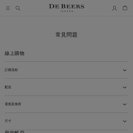
我的帳號
購物
常見問題
線上購物
訂購流程
‹
我該如何下訂單？
‹
配送
‹
我怎麼知道是否已成功下單？
‹
配送費用如何計算？
‹
退貨及換貨
‹
我可以在訂單中加入個人化的贈禮訊息嗎？
‹
我何時會知道線上訂單的預計配送時間？
‹
如何退回透過線上訂單購買的作品？
‹
我可以更改或取消訂單嗎？
‹
尺寸
‹
線上訂單可以安排配送到哪些國家／地區？
‹
如何更換透過線上訂單購買的作品？
‹
您的帳戶
我可以透過電話或線上諮詢下訂單並安排送貨嗎？
‹