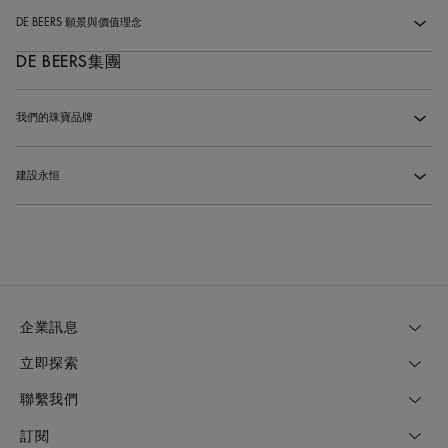
De Beers 品牌的起源是甚麼？
‹
DE BEERS 願景與價值理念
‹
De Beers提供作品保質保證嗎？
‹
DE BEERS集團
De Beers 的願景是什麼？
‹
你們在日本沒有精品店，但你們可以為日本顧客提供售後服務嗎？
‹
De Beers的價值理念為何？
‹
我們的珠寶品牌
‹
De Beers 集團與 De Beers 有甚麼不同？
‹
建設永恒
‹
什麼是De Beers Forevermark永恒印記？
‹
什麼是建設永恒？
‹
De Beers 與 Forevermark 有甚麼不同?
‹
什麼是De Beers鑽石研究院？
‹
企業訊息
立即探索
聯繫我們
訂閱