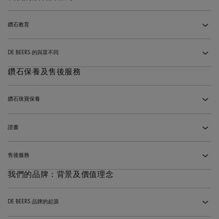
鑽石教育
‹
鑽石是如何形成的？
‹
DE BEERS 的與眾不同
‹
為什麼彩色鑽石比較昂貴?
‹
鑽石保養及售後服務
De Beers 與其他珠寶品牌有甚麼不同之處？
‹
4C標準是什麼？
‹
De Beers 的鑽石來源為何？我怎可知道鑽石的來源符合道德標準？
‹
鑽石珠寶保養
‹
4C之中哪一項最重要？
‹
De Beers珠寶在哪裡製作？
‹
我應如何保護我的De Beers珠寶？
‹
證書
‹
白金和鉑金有什麼分別？
‹
我應如何保護Enchanted Lotus系列珠寶？
‹
我的鑽石會附帶什麼證書？
‹
售後服務
‹
我應如何清潔我的De Beers珠寶？
‹
什麼樣的鑽石可以成為De Beers Jewellers的鑽石？
‹
我們的品牌：背景及價值理念
De Beers提供哪些售後服務？
‹
De Beers可否將我自己的鑽石鑲嵌到De Beers的設計中？
‹
DE BEERS 品牌的起源
‹
我可以為珠寶作品添加刻字嗎？
‹