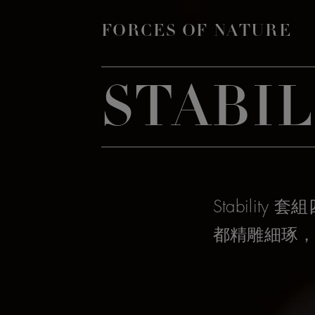
FORCES OF NATURE
STABIL
Stabil
都精雕細琢