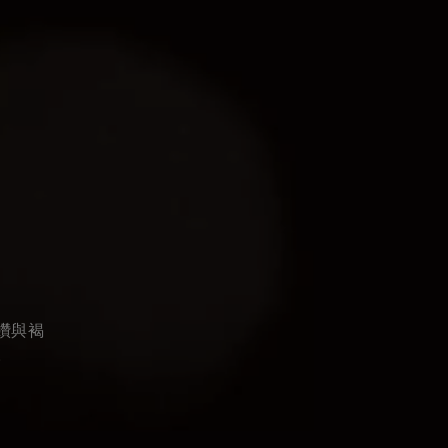
鑽與褐
。