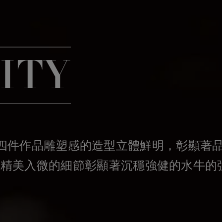
ITY
ity 套組四件作品雕塑感的造型立體鮮明，彰
，精美入微的細節彰顯著沉穩強健的水牛的