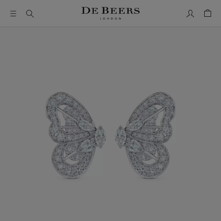
我的帳號
購物
這是一個帶有一張大圖像和下面的縮圖軌道的輪播。使用 Ta