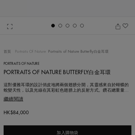
Go to slide 1
Go to slide 2
Go to slide 3
Go to slide 4
Go to slide 5
加
首頁
Portraits Of Nature
Portraits of Nature Butterfly白金耳環
PORTRAITS OF NATURE
PORTRAITS OF NATURE BUTTERFLY白金耳環
這對優雅耳環的設計俏皮地將兩個翅膀分開，其靈感來自於蝴蝶的
蛻變天性，以及光線在其彩虹色翅膀上的反射方式。鑽石總重量約
1.19 克拉，鑲嵌在 18K 白金中，每顆鑽石的天然光芒都突顯著蝴
繼續閱讀
蝶翅膀的美麗。
Original price
HK$84,000
加入購物袋