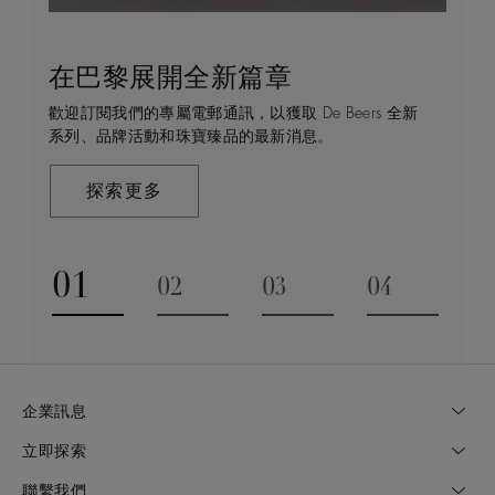
在巴黎展開全新篇章
守護永恒
顧客服務
De Beers 的世界
歡迎訂閱我們的專屬電郵通訊，以獲取 De Beers 全新
De Beers 在全球珠寶領域獨樹一幟，因為我們是唯一
無論您是透過線上購物或造訪實體精品店，我們始終致
De Beers 成立於倫敦，靈感來自非洲的自然，是奢華
系列、品牌活動和珠寶臻品的最新消息。
與鑽石原產地有直接連結的奢華珠寶品牌。
力於為您提供個人化的購物體驗。預約於店內或線上進
鑽石珠寶的巔峰。我們的創意和工藝將鑽石轉化為永恆
行鑑賞，透過私人諮詢獲取來自於專家的協助與指導。
和標誌性的設計。
探索更多
探索更多
瞭解更多
探索更多
01
02
03
04
Go to slide 1
Go to slide 2
Go to slide 3
Go to slide
企業訊息
立即探索
聯繫我們