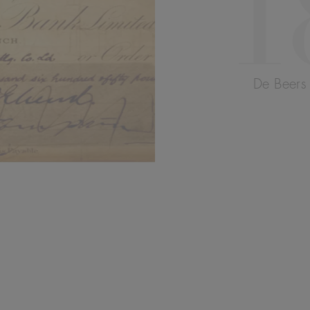
1
De Be