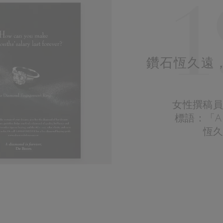
1
鑽石恆久遠，一
女性撰稿員 F
標語：「A Di
恆