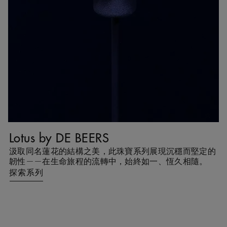
Lotus by DE BEERS
T
互
汲取同名蓮花的結構之美，此珠寶系列展現沉穩而堅定的
T
能
韌性——在生命旅程的流轉中，始終如一、恆久相隨。
探索系列