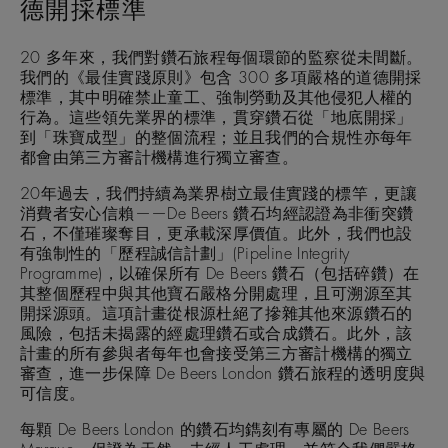
德開採標準
20 多年來，我們對鑽石旅程每個環節的監察從未間斷。
我們的《最佳實踐原則》包含 300 多項嚴格的道德開採
標準，其中明確禁止童工、強制勞動及其他侵犯人權的
行為。這些領先業界的標準，貫穿鑽石從「地底開採」
到「珠寶成型」的整個流程；並且我們的合規性亦每年
都會由第三方審計機構進行獨立審查。
20年過去，我們持續為業界樹立最佳實踐的標竿，更讓
消費者安心信賴——De Beers 鑽石均經認證為非衝突鑽
石，不僅璀璨奪目，更承載深厚價值。此外，我們也設
有強制性的「歷程誠信計劃」(Pipeline Integrity
Programme)，以確保所有 De Beers 鑽石（包括碎鑽）在
其整個歷程中與其他寶石嚴格分開處理，且可溯源至其
開採源頭。這項計畫從根源杜絕了摻雜其他來源鑽石的
風險，包括未揭露的經處理鑽石或合成鑽石。此外，該
計畫的所有參與者每年也會接受第三方審計機構的獨立
審查，進一步保障 De Beers London 鑽石旅程的透明度與
可信度。
每顆 De Beers London 的鑽石均鐫刻有專屬的 De Beers